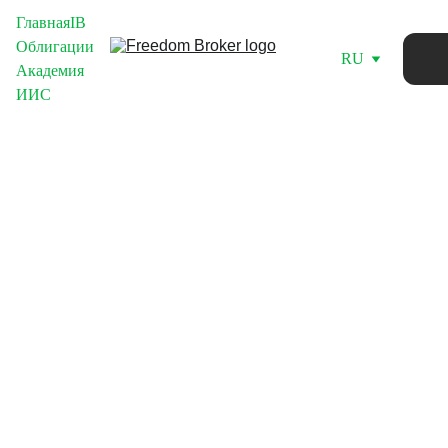
Главная
IB
Облигации
RU
Академия
ИИС
Set of