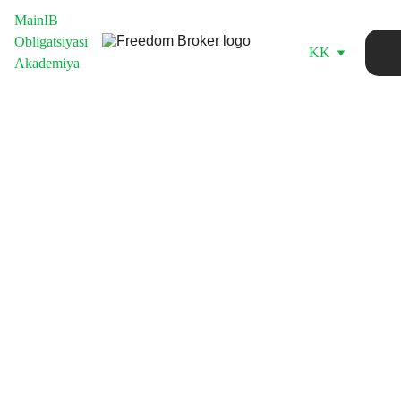
Main
IB
Obligatsiyasi
KK
Akademiya
ShIH
Darom
Shaxsiy 
adingiz
investits
iya 
ni 12% 
hisobva
rag‘ini 
ga 
(ShIH) 