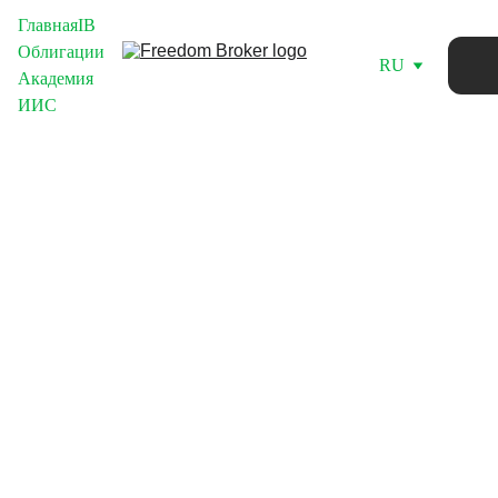
Главная
IB
Облигации
RU
Академия
ИИС
Handmad