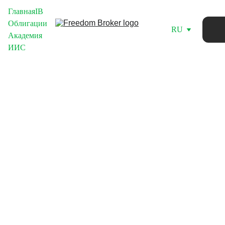
Главная
IB
Облигации
RU
Академия
ИИС
Classic